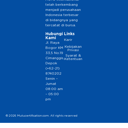
telah berkembang
menjadi perusahaan
Indonesia terbesar
di bidangnya yang
tercatat di bursa.
Hubungi
Links
Kami
Karir
Jl. Raya
Kebijakan
Bogor KM
Privasi
33,5 No.19
Syarat &
Cimanggis,
Ketentuan
Depok
(+62-21)
8740202
Senin –
Jumat
08:00 am
– 05:00
pm
© 2026 Mutucertification.com. All rights reserved