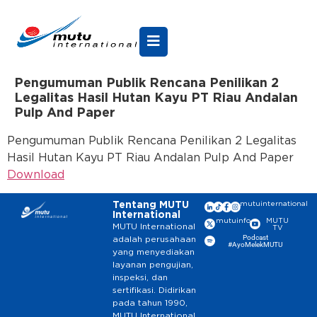
Pengumuman Publik Rencana Penilikan 2
Legalitas Hasil Hutan Kayu PT Riau Andalan
Pulp And Paper
Pengumuman Publik Rencana Penilikan 2 Legalitas
Hasil Hutan Kayu PT Riau Andalan Pulp And Paper
Download
Tentang MUTU
mutuinternational
International
mutuinfo
MUTU
MUTU International
TV
Podcast
adalah perusahaan
#AyoMelekMUTU
yang menyediakan
layanan pengujian,
inspeksi, dan
sertifikasi. Didirikan
pada tahun 1990,
MUTU International