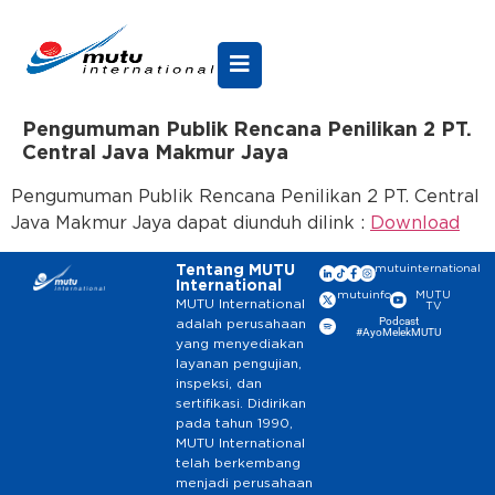
Pengumuman Publik Rencana Penilikan 2 PT.
Central Java Makmur Jaya
Pengumuman Publik Rencana Penilikan 2 PT. Central
Java Makmur Jaya dapat diunduh dilink :
Download
Tentang MUTU
mutuinternational
International
mutuinfo
MUTU
MUTU International
TV
Podcast
adalah perusahaan
#AyoMelekMUTU
yang menyediakan
layanan pengujian,
inspeksi, dan
sertifikasi. Didirikan
pada tahun 1990,
MUTU International
telah berkembang
menjadi perusahaan