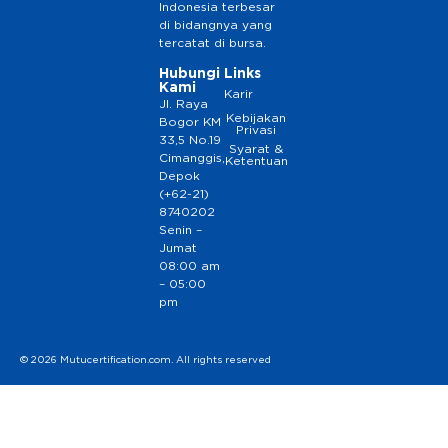
Indonesia terbesar
di bidangnya yang
tercatat di bursa.
Hubungi
Links
Kami
Karir
Jl. Raya
Kebijakan
Bogor KM
Privasi
33,5 No.19
Syarat &
Cimanggis,
Ketentuan
Depok
(+62-21)
8740202
Senin –
Jumat
08:00 am
– 05:00
pm
© 2026 Mutucertification.com. All rights reserved