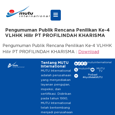
Pengumuman Publik Rencana Penilikan Ke-4
VLHHK Hilir PT PROFILINDAH KHARISMA
Pengumuman Publik Rencana Penilikan Ke-4 VLHHK
Hilir PT PROFILINDAH KHARISMA :
Download
Tentang MUTU
mutuinternational
International
mutuinfo
MUTU
MUTU International
TV
Podcast
adalah perusahaan
#AyoMelekMUTU
yang menyediakan
layanan pengujian,
inspeksi, dan
sertifikasi. Didirikan
pada tahun 1990,
MUTU International
telah berkembang
menjadi perusahaan