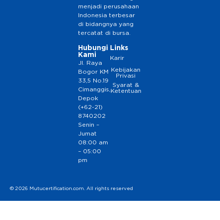
menjadi perusahaan
Indonesia terbesar
di bidangnya yang
tercatat di bursa.
Hubungi
Links
Kami
Karir
Jl. Raya
Kebijakan
Bogor KM
Privasi
33,5 No.19
Syarat &
Cimanggis,
Ketentuan
Depok
(+62-21)
8740202
Senin –
Jumat
08:00 am
– 05:00
pm
© 2026 Mutucertification.com. All rights reserved