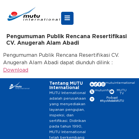
Pengumuman Publik Rencana Resertifikasi
CV. Anugerah Alam Abadi
Pengumuman Publik Rencana Resertifikasi CV.
Anugerah Alam Abadi dapat diunduh dilink :
Download
Tentang MUTU
mutuinternational
International
mutuinfo
MUTU
MUTU International
TV
Podcast
adalah perusahaan
#AyoMelekMUTU
yang menyediakan
layanan pengujian,
inspeksi, dan
sertifikasi. Didirikan
pada tahun 1990,
MUTU International
telah berkembang