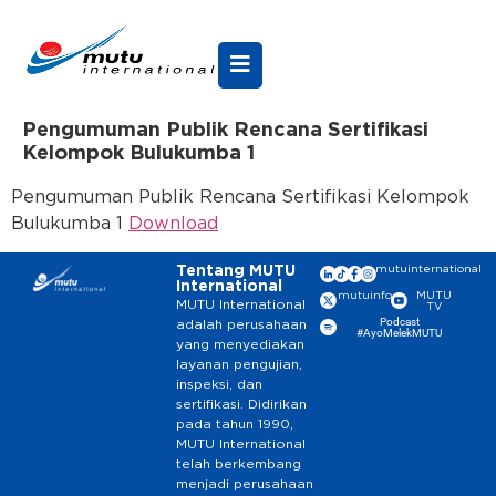
Pengumuman Publik Rencana Sertifikasi
Kelompok Bulukumba 1
Pengumuman Publik Rencana Sertifikasi Kelompok
Bulukumba 1
Download
Tentang MUTU
mutuinternational
International
mutuinfo
MUTU
MUTU International
TV
Podcast
adalah perusahaan
#AyoMelekMUTU
yang menyediakan
layanan pengujian,
inspeksi, dan
sertifikasi. Didirikan
pada tahun 1990,
MUTU International
telah berkembang
menjadi perusahaan