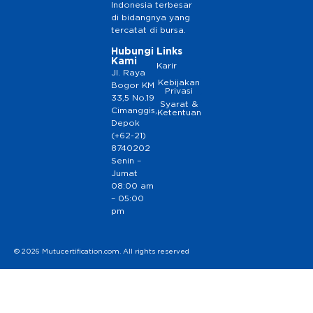
Indonesia terbesar
di bidangnya yang
tercatat di bursa.
Hubungi
Links
Kami
Karir
Jl. Raya
Kebijakan
Bogor KM
Privasi
33,5 No.19
Syarat &
Cimanggis,
Ketentuan
Depok
(+62-21)
8740202
Senin –
Jumat
08:00 am
– 05:00
pm
© 2026 Mutucertification.com. All rights reserved