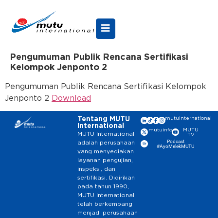
Pengumuman Publik Rencana Sertifikasi
Kelompok Jenponto 2
Pengumuman Publik Rencana Sertifikasi Kelompok
Jenponto 2
Download
Tentang MUTU
mutuinternational
International
mutuinfo
MUTU
MUTU International
TV
Podcast
adalah perusahaan
#AyoMelekMUTU
yang menyediakan
layanan pengujian,
inspeksi, dan
sertifikasi. Didirikan
pada tahun 1990,
MUTU International
telah berkembang
menjadi perusahaan