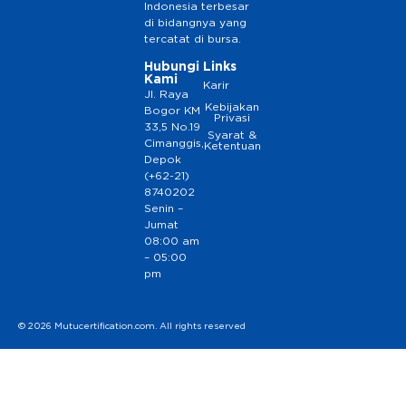
Indonesia terbesar
di bidangnya yang
tercatat di bursa.
Hubungi
Links
Kami
Karir
Jl. Raya
Kebijakan
Bogor KM
Privasi
33,5 No.19
Syarat &
Cimanggis,
Ketentuan
Depok
(+62-21)
8740202
Senin –
Jumat
08:00 am
– 05:00
pm
© 2026 Mutucertification.com. All rights reserved