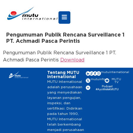
Pengumuman Publik Rencana Surveillance 1
PT. Achmadi Pasca Perintis
Pengumuman Publik Rencana Surveillance 1 PT.
Achmadi Pasca Perintis
Download
Tentang MUTU
mutuinternational
International
mutuinfo
MUTU
MUTU International
TV
Podcast
adalah perusahaan
#AyoMelekMUTU
yang menyediakan
layanan pengujian,
inspeksi, dan
sertifikasi. Didirikan
pada tahun 1990,
MUTU International
telah berkembang
menjadi perusahaan