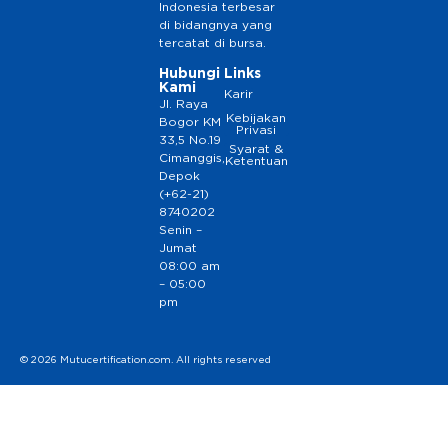
Indonesia terbesar
di bidangnya yang
tercatat di bursa.
Hubungi
Links
Kami
Karir
Jl. Raya
Kebijakan
Bogor KM
Privasi
33,5 No.19
Syarat &
Cimanggis,
Ketentuan
Depok
(+62-21)
8740202
Senin –
Jumat
08:00 am
– 05:00
pm
© 2026 Mutucertification.com. All rights reserved