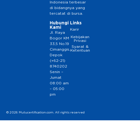
Indonesia terbesar
di bidangnya yang
tercatat di bursa.
Hubungi
Links
Kami
Karir
Jl. Raya
Kebijakan
Bogor KM
Privasi
33,5 No.19
Syarat &
Cimanggis,
Ketentuan
Depok
(+62-21)
8740202
Senin –
Jumat
08:00 am
– 05:00
pm
© 2026 Mutucertification.com. All rights reserved