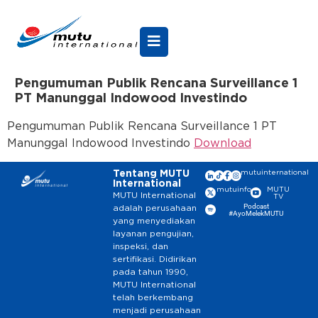
Pengumuman Publik Rencana Surveillance 1
PT Manunggal Indowood Investindo
Pengumuman Publik Rencana Surveillance 1 PT
Manunggal Indowood Investindo
Download
Tentang MUTU
mutuinternational
International
mutuinfo
MUTU
MUTU International
TV
Podcast
adalah perusahaan
#AyoMelekMUTU
yang menyediakan
layanan pengujian,
inspeksi, dan
sertifikasi. Didirikan
pada tahun 1990,
MUTU International
telah berkembang
menjadi perusahaan