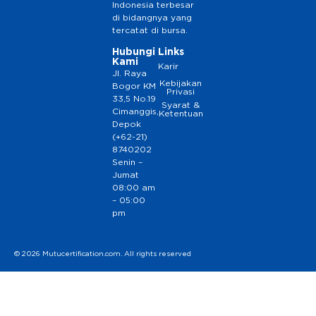
Indonesia terbesar
di bidangnya yang
tercatat di bursa.
Hubungi
Links
Kami
Karir
Jl. Raya
Kebijakan
Bogor KM
Privasi
33,5 No.19
Syarat &
Cimanggis,
Ketentuan
Depok
(+62-21)
8740202
Senin –
Jumat
08:00 am
– 05:00
pm
© 2026 Mutucertification.com. All rights reserved