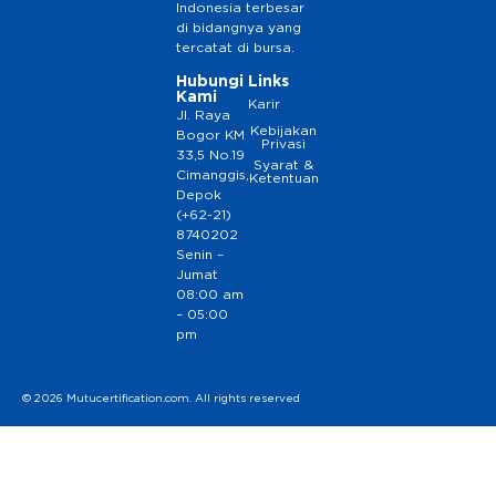
Indonesia terbesar
di bidangnya yang
tercatat di bursa.
Hubungi
Links
Kami
Karir
Jl. Raya
Kebijakan
Bogor KM
Privasi
33,5 No.19
Syarat &
Cimanggis,
Ketentuan
Depok
(+62-21)
8740202
Senin –
Jumat
08:00 am
– 05:00
pm
© 2026 Mutucertification.com. All rights reserved