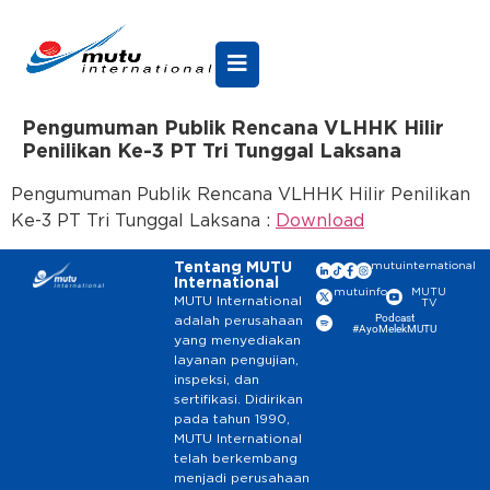
Pengumuman Publik Rencana VLHHK Hilir
Penilikan Ke-3 PT Tri Tunggal Laksana
Pengumuman Publik Rencana VLHHK Hilir Penilikan
Ke-3 PT Tri Tunggal Laksana :
Download
Tentang MUTU
mutuinternational
International
mutuinfo
MUTU
MUTU International
TV
Podcast
adalah perusahaan
#AyoMelekMUTU
yang menyediakan
layanan pengujian,
inspeksi, dan
sertifikasi. Didirikan
pada tahun 1990,
MUTU International
telah berkembang
menjadi perusahaan