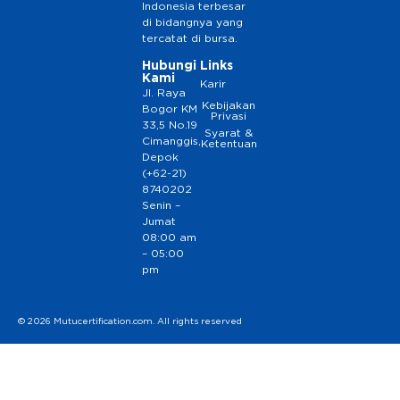
Indonesia terbesar
di bidangnya yang
tercatat di bursa.
Hubungi
Links
Kami
Karir
Jl. Raya
Kebijakan
Bogor KM
Privasi
33,5 No.19
Syarat &
Cimanggis,
Ketentuan
Depok
(+62-21)
8740202
Senin –
Jumat
08:00 am
– 05:00
pm
© 2026 Mutucertification.com. All rights reserved