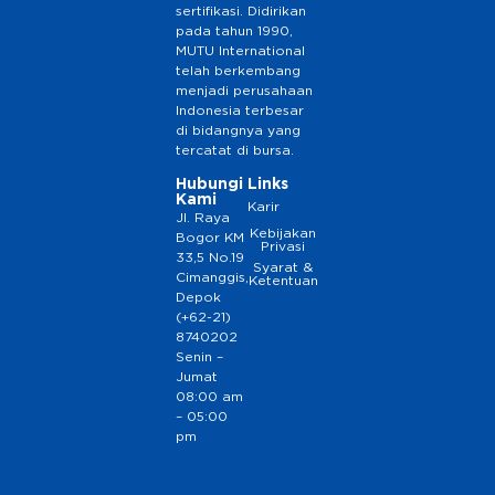
sertifikasi. Didirikan
pada tahun 1990,
MUTU International
telah berkembang
menjadi perusahaan
Indonesia terbesar
di bidangnya yang
tercatat di bursa.
Hubungi
Links
Kami
Karir
Jl. Raya
Kebijakan
Bogor KM
Privasi
33,5 No.19
Syarat &
Cimanggis,
Ketentuan
Depok
(+62-21)
8740202
Senin –
Jumat
08:00 am
– 05:00
pm