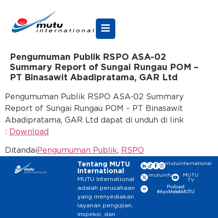
Pengumuman Publik RSPO ASA-02
Summary Report of Sungai Rungau POM –
PT Binasawit Abadipratama, GAR Ltd
Pengumuman Publik RSPO ASA-02 Summary
Report of Sungai Rungau POM – PT Binasawit
Abadipratama, GAR Ltd dapat di unduh di link
:
Download
Ditandai
Pengumuman Publik
,
RSPO
Tentang MUTU
mutuinternational
International
mutuinfo
MUTU
MUTU International
TV
Podcast
adalah perusahaan
#AyoMelekMUTU
yang menyediakan
layanan pengujian,
inspeksi, dan