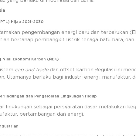
jau yang berlaku di Indonesia dan dunia.
sia
UPTL) Hijau 2021-2030
makan pengembangan energi baru dan terbarukan (EBT),
tian bertahap pembangkit listrik tenaga batu bara, dan 
g Nilai Ekonomi Karbon (NEK)
istem
cap and trade
dan offset karbon.Regulasi ini me
 Utamanya berlaku bagi industri energi, manufaktur, d
erlindungan dan Pengelolaan Lingkungan Hidup
 lingkungan sebagai persyaratan dasar melakukan kegiat
ufaktur, pertambangan dan energi.
ndustrian