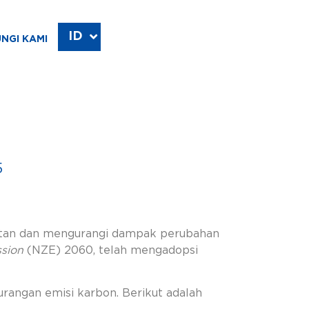
ID
EN
NGI KAMI
5
njutan dan mengurangi dampak perubahan
ssion
(NZE) 2060, telah mengadopsi
urangan emisi karbon. Berikut adalah