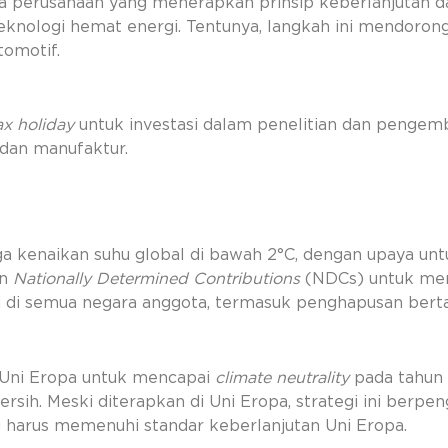
pada perusahaan yang menerapkan prinsip keberlanjutan
teknologi hemat energi. Tentunya, langkah ini mendor
tomotif.
ax holiday
untuk investasi dalam penelitian dan pengemb
 dan manufaktur.
kenaikan suhu global di bawah 2°C, dengan upaya untu
an
Nationally Determined Contributions
(NDCs) untuk meng
i di semua negara anggota, termasuk penghapusan bert
 Uni Eropa untuk mencapai
climate neutrality
pada tahun
i bersih. Meski diterapkan di Uni Eropa, strategi ini ber
ng harus memenuhi standar keberlanjutan Uni Eropa.