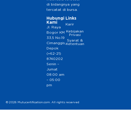
di bidangnya yang
tercatat di bursa.
Hubungi
Links
Kami
Karir
Jl. Raya
Kebijakan
Bogor KM
Privasi
33,5 No.19
Syarat &
Cimanggis,
Ketentuan
Depok
(+62-21)
8740202
Senin –
Jumat
08:00 am
– 05:00
pm
© 2026 Mutucertification.com. All rights reserved