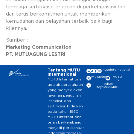
lembaga sertifikasi terdepan di perkelapasawitan
dan terus berkomitmen untuk memberikan
kemudahan dan pelayanan terbaik baik bagi
kliennya.
Sumber :
Marketing Communication
PT. MUTUAGUNG LESTRI
Tentang MUTU
mutuinternational
International
mutuinfo
MUTU
MUTU International
TV
Podcast
adalah perusahaan
#AyoMelekMUTU
yang menyediakan
layanan pengujian,
inspeksi, dan
sertifikasi. Didirikan
pada tahun 1990,
MUTU International
telah berkembang
menjadi perusahaan
Indonesia terbesar