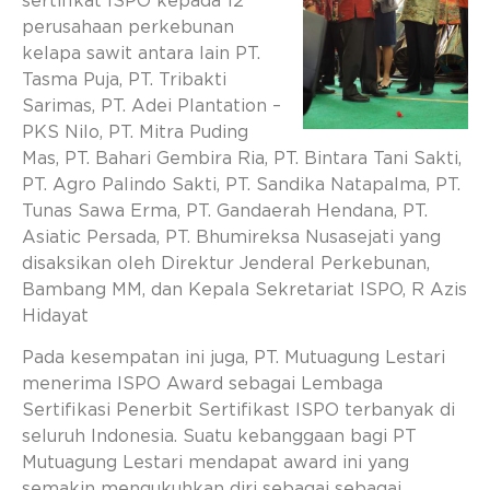
sertifikat ISPO kepada 12
perusahaan perkebunan
kelapa sawit antara lain PT.
Tasma Puja, PT. Tribakti
Sarimas, PT. Adei Plantation –
PKS Nilo, PT. Mitra Puding
Mas, PT. Bahari Gembira Ria, PT. Bintara Tani Sakti,
PT. Agro Palindo Sakti, PT. Sandika Natapalma, PT.
Tunas Sawa Erma, PT. Gandaerah Hendana, PT.
Asiatic Persada, PT. Bhumireksa Nusasejati yang
disaksikan oleh Direktur Jenderal Perkebunan,
Bambang MM, dan Kepala Sekretariat ISPO, R Azis
Hidayat
Pada kesempatan ini juga, PT. Mutuagung Lestari
menerima ISPO Award sebagai Lembaga
Sertifikasi Penerbit Sertifikast ISPO terbanyak di
seluruh Indonesia. Suatu kebanggaan bagi PT
Mutuagung Lestari mendapat award ini yang
semakin mengukuhkan diri sebagai sebagai