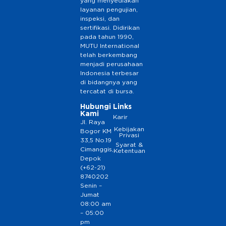
yang menyediakan
layanan pengujian,
inspeksi, dan
sertifikasi. Didirikan
pada tahun 1990,
MUTU International
telah berkembang
menjadi perusahaan
Indonesia terbesar
di bidangnya yang
tercatat di bursa.
Hubungi
Links
Kami
Karir
Jl. Raya
Kebijakan
Bogor KM
Privasi
33,5 No.19
Syarat &
Cimanggis,
Ketentuan
Depok
(+62-21)
8740202
Senin –
Jumat
08:00 am
– 05:00
pm