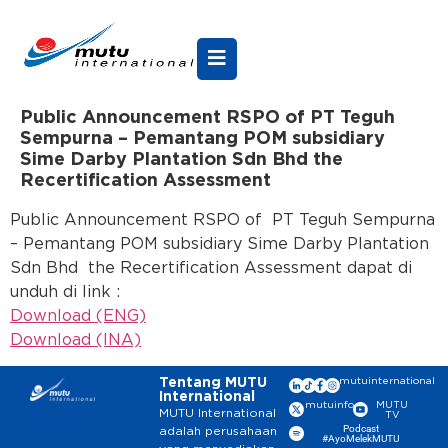
Public Announcement RSPO of PT Teguh
Sempurna – Pemantang POM subsidiary
Sime Darby Plantation Sdn Bhd the
Recertification Assessment
Public Announcement RSPO of PT Teguh Sempurna
– Pemantang POM subsidiary Sime Darby Plantation
Sdn Bhd the Recertification Assessment dapat di
unduh di link :
Download (ENG)
Download (INA)
Tentang MUTU
mutuinternational
International
mutuinfo
MUTU
MUTU International
TV
Podcast
adalah perusahaan
#AyoMelekMUTU