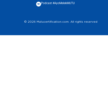
Podcast #AyoMelekMUTU
© 2026 Mutucertification.com. All rights reserved