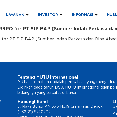
LAYANAN
INVESTOR
INFORMASI
HUBU
 RSPO for PT SIP BAP (Sumber Indah Perkasa dan
for PT SIP BAP (Sumber Indah Perkasa dan Bina Abadi P
Tentang MUTU International
MUTU International adalah perusahaan yang menyediakan l
Didirikan pada tahun 1990, MUTU International telah b
bidangnya yang tercatat di bursa.
Hubungi Kami
L
Jl. Raya Bogor KM 33,5 No.19 Cimanggis, Depok
Ka
(+62-21) 8740202
Ke