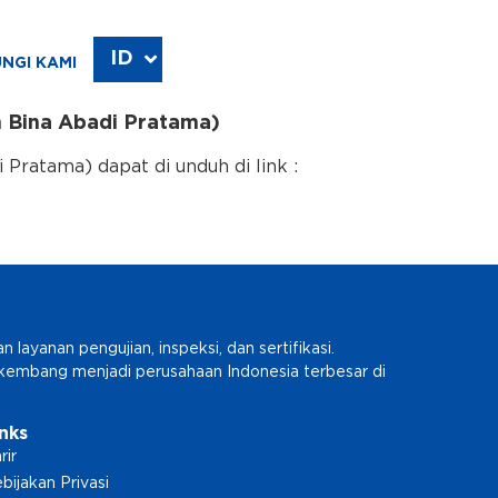
ID
EN
NGI KAMI
 Bina Abadi Pratama)
ratama) dapat di unduh di link :
ayanan pengujian, inspeksi, dan sertifikasi.
erkembang menjadi perusahaan Indonesia terbesar di
inks
rir
bijakan Privasi