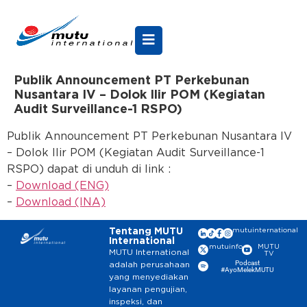
Publik Announcement PT Perkebunan
Nusantara IV – Dolok Ilir POM (Kegiatan
Audit Surveillance-1 RSPO)
Publik Announcement PT Perkebunan Nusantara IV
– Dolok Ilir POM (Kegiatan Audit Surveillance-1
RSPO) dapat di unduh di link :
–
Download (ENG)
–
Download (INA)
Tentang MUTU
mutuinternational
International
mutuinfo
MUTU
MUTU International
TV
Podcast
adalah perusahaan
#AyoMelekMUTU
yang menyediakan
layanan pengujian,
inspeksi, dan