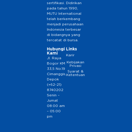
sertifikasi. Didirikan
pada tahun 1990,
MUTU International
telah berkembang
menjadi perusahaan
Indonesia terbesar
di bidangnya yang
tercatat di bursa.
Hubungi
Links
Kami
Karir
Jl. Raya
Kebijakan
Bogor KM
Privasi
33,5 No.19
Syarat &
Cimanggis,
Ketentuan
Depok
(+62-21)
8740202
Senin –
Jumat
08:00 am
– 05:00
pm