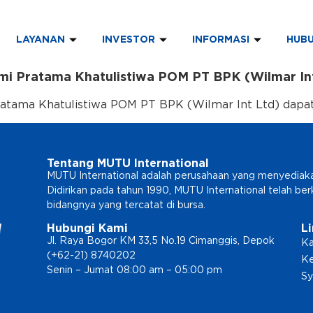
LAYANAN
INVESTOR
INFORMASI
HUBU
i Pratama Khatulistiwa POM PT BPK (Wilmar In
ama Khatulistiwa POM PT BPK (Wilmar Int Ltd) dapat 
Tentang MUTU International
MUTU International adalah perusahaan yang menyediakan l
Didirikan pada tahun 1990, MUTU International telah b
bidangnya yang tercatat di bursa.
Hubungi Kami
L
Jl. Raya Bogor KM 33,5 No.19 Cimanggis, Depok
Ka
(+62-21) 8740202
Ke
Senin – Jumat 08:00 am – 05:00 pm
Sy