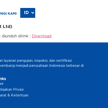
ID
EN
NGI KAMI
t Ltd)
diunduh dilink :
Download
ayanan pengujian, inspeksi, dan sertifikasi.
erkembang menjadi perusahaan Indonesia terbesar di
inks
rir
bijakan Privasi
arat & Ketentuan