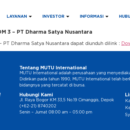
LAYANAN
INVESTOR
INFORMASI
HUBU
M 3 – PT Dharma Satya Nusantara
PT Dharma Satya Nusantara dapat diunduh dilink :
Do
Tentang MUTU International
MUTU International adalah perusahaan yang menyediakan l
Didirikan pada tahun 1990, MUTU International telah b
bidangnya yang tercatat di bursa.
Hubungi Kami
L
Jl. Raya Bogor KM 33,5 No.19 Cimanggis, Depok
Ka
(+62-21) 8740202
Ke
Senin – Jumat 08:00 am – 05:00 pm
Sy