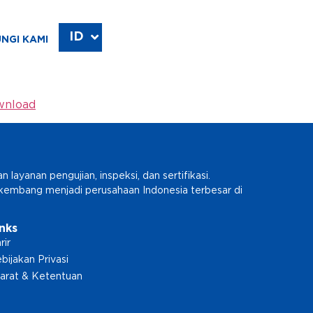
ID
EN
NGI KAMI
wnload
ayanan pengujian, inspeksi, dan sertifikasi.
erkembang menjadi perusahaan Indonesia terbesar di
inks
rir
bijakan Privasi
arat & Ketentuan