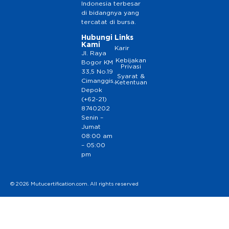
Indonesia terbesar
di bidangnya yang
tercatat di bursa.
Hubungi
Links
Kami
Karir
Jl. Raya
Kebijakan
Bogor KM
Privasi
33,5 No.19
Syarat &
Cimanggis,
Ketentuan
Depok
(+62-21)
8740202
Senin –
Jumat
08:00 am
– 05:00
pm
© 2026 Mutucertification.com. All rights reserved