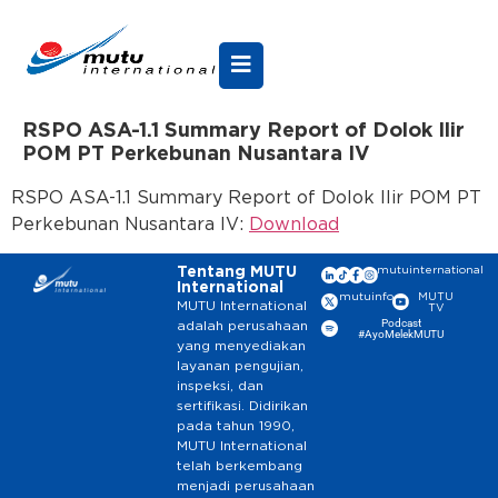
RSPO ASA-1.1 Summary Report of Dolok Ilir
POM PT Perkebunan Nusantara IV
RSPO ASA-1.1 Summary Report of Dolok Ilir POM PT
Perkebunan Nusantara IV:
Download
Tentang MUTU
mutuinternational
International
mutuinfo
MUTU
MUTU International
TV
Podcast
adalah perusahaan
#AyoMelekMUTU
yang menyediakan
layanan pengujian,
inspeksi, dan
sertifikasi. Didirikan
pada tahun 1990,
MUTU International
telah berkembang
menjadi perusahaan