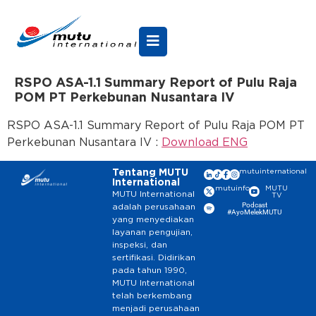
RSPO ASA-1.1 Summary Report of Pulu Raja
POM PT Perkebunan Nusantara IV
RSPO ASA-1.1 Summary Report of Pulu Raja POM PT
Perkebunan Nusantara IV :
Download ENG
Tentang MUTU
mutuinternational
International
mutuinfo
MUTU
MUTU International
TV
Podcast
adalah perusahaan
#AyoMelekMUTU
yang menyediakan
layanan pengujian,
inspeksi, dan
sertifikasi. Didirikan
pada tahun 1990,
MUTU International
telah berkembang
menjadi perusahaan