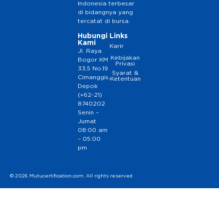
Indonesia terbesar
di bidangnya yang
tercatat di bursa.
Hubungi
Links
Kami
Karir
Jl. Raya
Kebijakan
Bogor KM
Privasi
33,5 No.19
Syarat &
Cimanggis,
Ketentuan
Depok
(+62-21)
8740202
Senin –
Jumat
08:00 am
– 05:00
pm
© 2026 Mutucertification.com. All rights reserved