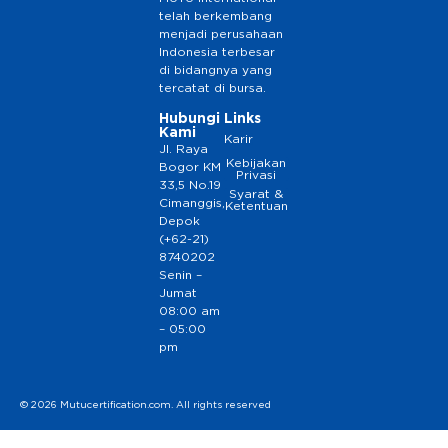
telah berkembang
menjadi perusahaan
Indonesia terbesar
di bidangnya yang
tercatat di bursa.
Hubungi
Links
Kami
Karir
Jl. Raya
Kebijakan
Bogor KM
Privasi
33,5 No.19
Syarat &
Cimanggis,
Ketentuan
Depok
(+62-21)
8740202
Senin –
Jumat
08:00 am
– 05:00
pm
© 2026 Mutucertification.com. All rights reserved