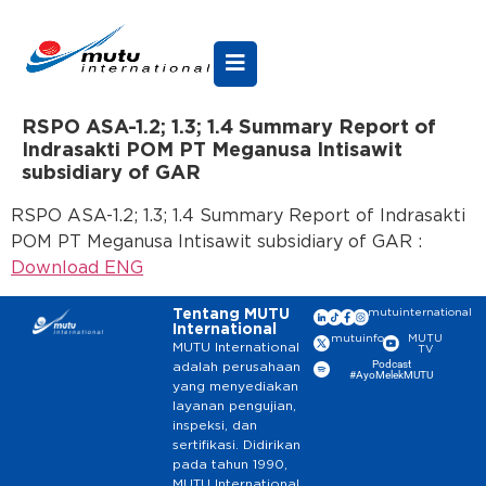
RSPO ASA-1.2; 1.3; 1.4 Summary Report of
Indrasakti POM PT Meganusa Intisawit
subsidiary of GAR
RSPO ASA-1.2; 1.3; 1.4 Summary Report of Indrasakti
POM PT Meganusa Intisawit subsidiary of GAR :
Download ENG
Tentang MUTU
mutuinternational
International
mutuinfo
MUTU
MUTU International
TV
Podcast
adalah perusahaan
#AyoMelekMUTU
yang menyediakan
layanan pengujian,
inspeksi, dan
sertifikasi. Didirikan
pada tahun 1990,
MUTU International