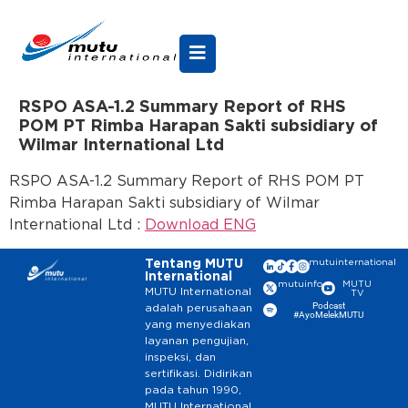
RSPO ASA-1.2 Summary Report of RHS
POM PT Rimba Harapan Sakti subsidiary of
Wilmar International Ltd
RSPO ASA-1.2 Summary Report of RHS POM PT
Rimba Harapan Sakti subsidiary of Wilmar
International Ltd :
Download ENG
Tentang MUTU
mutuinternational
International
mutuinfo
MUTU
MUTU International
TV
Podcast
adalah perusahaan
#AyoMelekMUTU
yang menyediakan
layanan pengujian,
inspeksi, dan
sertifikasi. Didirikan
pada tahun 1990,
MUTU International