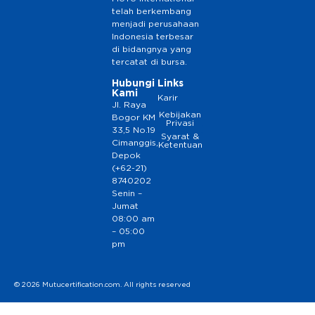
telah berkembang
menjadi perusahaan
Indonesia terbesar
di bidangnya yang
tercatat di bursa.
Hubungi
Links
Kami
Karir
Jl. Raya
Kebijakan
Bogor KM
Privasi
33,5 No.19
Syarat &
Cimanggis,
Ketentuan
Depok
(+62-21)
8740202
Senin –
Jumat
08:00 am
– 05:00
pm
© 2026 Mutucertification.com. All rights reserved