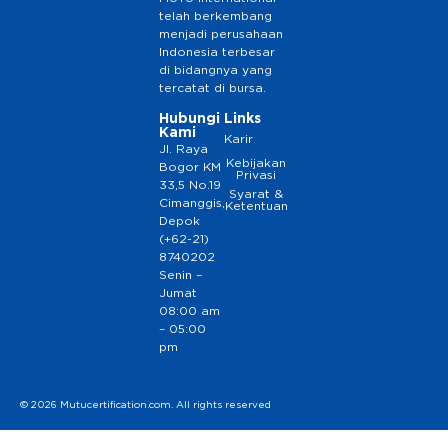
telah berkembang
menjadi perusahaan
Indonesia terbesar
di bidangnya yang
tercatat di bursa.
Hubungi
Links
Kami
Karir
Jl. Raya
Kebijakan
Bogor KM
Privasi
33,5 No.19
Syarat &
Cimanggis,
Ketentuan
Depok
(+62-21)
8740202
Senin –
Jumat
08:00 am
– 05:00
pm
© 2026 Mutucertification.com. All rights reserved