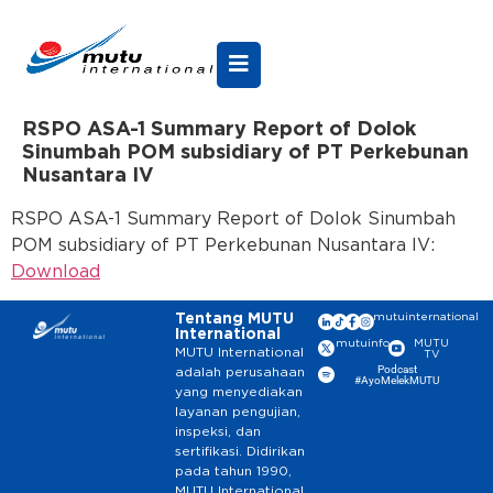
RSPO ASA-1 Summary Report of Dolok
Sinumbah POM subsidiary of PT Perkebunan
Nusantara IV
RSPO ASA-1 Summary Report of Dolok Sinumbah
POM subsidiary of PT Perkebunan Nusantara IV:
Download
Tentang MUTU
mutuinternational
International
mutuinfo
MUTU
MUTU International
TV
Podcast
adalah perusahaan
#AyoMelekMUTU
yang menyediakan
layanan pengujian,
inspeksi, dan
sertifikasi. Didirikan
pada tahun 1990,
MUTU International