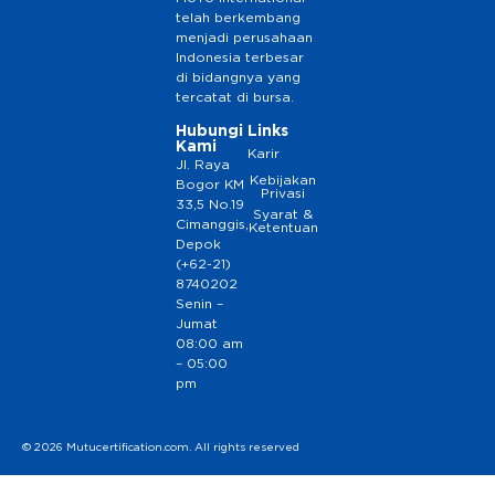
telah berkembang
menjadi perusahaan
Indonesia terbesar
di bidangnya yang
tercatat di bursa.
Hubungi
Links
Kami
Karir
Jl. Raya
Kebijakan
Bogor KM
Privasi
33,5 No.19
Syarat &
Cimanggis,
Ketentuan
Depok
(+62-21)
8740202
Senin –
Jumat
08:00 am
– 05:00
pm
© 2026 Mutucertification.com. All rights reserved