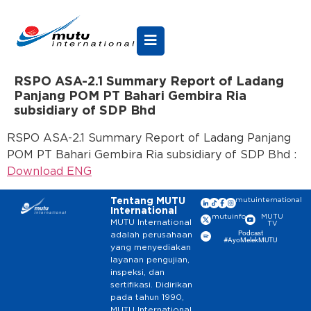
RSPO ASA-2.1 Summary Report of Ladang
Panjang POM PT Bahari Gembira Ria
subsidiary of SDP Bhd
RSPO ASA-2.1 Summary Report of Ladang Panjang
POM PT Bahari Gembira Ria subsidiary of SDP Bhd :
Download ENG
Tentang MUTU
mutuinternational
International
mutuinfo
MUTU
MUTU International
TV
Podcast
adalah perusahaan
#AyoMelekMUTU
yang menyediakan
layanan pengujian,
inspeksi, dan
sertifikasi. Didirikan
pada tahun 1990,
MUTU International