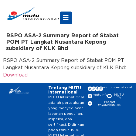
RSPO ASA-2 Summary Report of Stabat
POM PT Langkat Nusantara Kepong
subsidiary of KLK Bhd
RSPO ASA-2 Summary Report of Stabat POM PT
Langkat Nusantara Kepong subsidiary of KLK Bhd:
Download
Tentang MUTU
mutuinternational
International
mutuinfo
MUTU
MUTU International
TV
Podcast
adalah perusahaan
#AyoMelekMUTU
yang menyediakan
layanan pengujian,
inspeksi, dan
sertifikasi. Didirikan
pada tahun 1990,
MUTU International