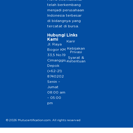
telah berkembang
menjadi perusahaan
Indonesia terbesar
di bidangnya yang
tercatat di bursa.
Hubungi
Links
Kami
Karir
Jl. Raya
Kebijakan
Bogor KM
Privasi
33,5 No.19
Syarat &
Cimanggis,
Ketentuan
Depok
(+62-21)
8740202
Senin –
Jumat
08:00 am
– 05:00
pm
© 2026 Mutucertification.com. All rights reserved