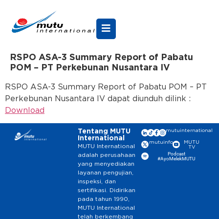
RSPO ASA-3 Summary Report of Pabatu
POM – PT Perkebunan Nusantara IV
RSPO ASA-3 Summary Report of Pabatu POM – PT
Perkebunan Nusantara IV dapat diunduh dilink :
Download
Tentang MUTU
mutuinternational
International
mutuinfo
MUTU
MUTU International
TV
Podcast
adalah perusahaan
#AyoMelekMUTU
yang menyediakan
layanan pengujian,
inspeksi, dan
sertifikasi. Didirikan
pada tahun 1990,
MUTU International
telah berkembang