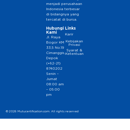
menjadi perusahaan
Indonesia terbesar
di bidangnya yang
tercatat di bursa.
Hubungi
Links
Kami
Karir
Jl. Raya
Kebijakan
Bogor KM
Privasi
33,5 No.19
Syarat &
Cimanggis,
Ketentuan
Depok
(+62-21)
8740202
Senin –
Jumat
08:00 am
– 05:00
pm
© 2026 Mutucertification.com. All rights reserved