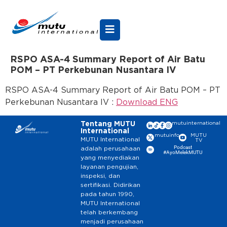
RSPO ASA-4 Summary Report of Air Batu
POM – PT Perkebunan Nusantara IV
RSPO ASA-4 Summary Report of Air Batu POM – PT
Perkebunan Nusantara IV :
Download ENG
Tentang MUTU
mutuinternational
International
mutuinfo
MUTU
MUTU International
TV
Podcast
adalah perusahaan
#AyoMelekMUTU
yang menyediakan
layanan pengujian,
inspeksi, dan
sertifikasi. Didirikan
pada tahun 1990,
MUTU International
telah berkembang
menjadi perusahaan