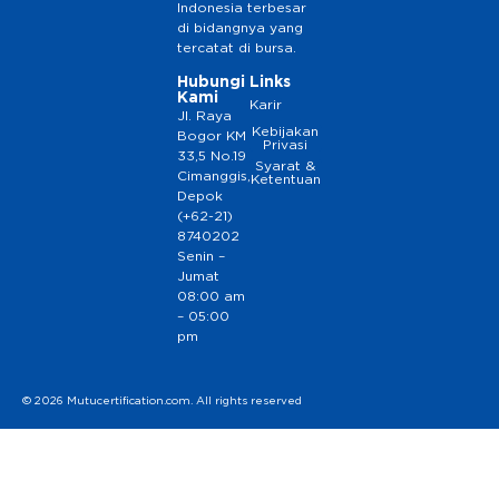
Indonesia terbesar
di bidangnya yang
tercatat di bursa.
Hubungi
Links
Kami
Karir
Jl. Raya
Kebijakan
Bogor KM
Privasi
33,5 No.19
Syarat &
Cimanggis,
Ketentuan
Depok
(+62-21)
8740202
Senin –
Jumat
08:00 am
– 05:00
pm
© 2026 Mutucertification.com. All rights reserved