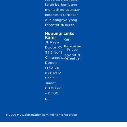
telah berkembang
menjadi perusahaan
Indonesia terbesar
di bidangnya yang
tercatat di bursa.
Hubungi
Links
Kami
Karir
Jl. Raya
Kebijakan
Bogor KM
Privasi
33,5 No.19
Syarat &
Cimanggis,
Ketentuan
Depok
(+62-21)
8740202
Senin –
Jumat
08:00 am
– 05:00
pm
© 2026 Mutucertification.com. All rights reserved