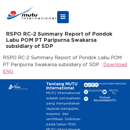
RSPO RC-2 Summary Report of Pondok
Labu POM PT Paripurna Swakarsa
subsidiary of SDP
RSPO RC-2 Summary Report of Pondok Labu POM
PT Paripurna Swakarsa subsidiary of SDP :
Download
ENG
Tentang MUTU
mutuinternational
International
mutuinfo
MUTU
MUTU International
TV
Podcast
adalah perusahaan
#AyoMelekMUTU
yang menyediakan
layanan pengujian,
inspeksi, dan
sertifikasi. Didirikan
pada tahun 1990,
MUTU International