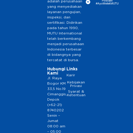
Podcast
adalah perusahaan
#AyoMelekMUTU
yang menyediakan
layanan pengujian,
inspeksi, dan
sertifikasi. Didirikan
pada tahun 1990,
MUTU International
telah berkembang
menjadi perusahaan
Indonesia terbesar
di bidangnya yang
tercatat di bursa.
Hubungi
Links
Kami
Karir
Jl. Raya
Kebijakan
Bogor KM
Privasi
33,5 No.19
Syarat &
Cimanggis,
Ketentuan
Depok
(+62-21)
8740202
Senin –
Jumat
08:00 am
– 05:00