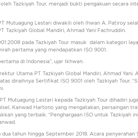
 oleh Tazkiyah Tour, menjadi bukti pengakuan secara int
 PT Mutuagung Lestari diwakili oleh Ihwan A. Patiroy s
 Tazkiyah Global Mandiri, Ahmad Yani Fachruddin.
001:2008 pada Tazkiyah Tour masuk dalam kategori laya
 umrah pertama yang mendapatkan ISO 9001.
rtama di Indonesia”, ujar Ikhwan.
irektur Utama PT Tazkiyah Global Mandiri, Ahmad Yan
atas diraihnya Sertifikat ISO 9001 oleh Tazkiyah Tour. 
i.
PT Mutuagung Lestari kepada Tazkiyah Tour dihadiri jug
el, Kanwad Hartono yang mengatakan, persaingan trave
kan yang terbaik. “Penghargaan ISO untuk Tazkiyah in
anwad.
u dua tahun hingga September 2018. Acara penyerahan S