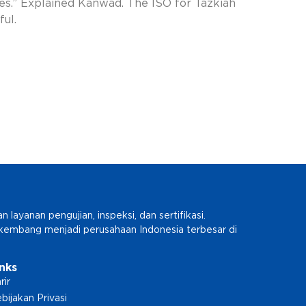
es.” Explained Kanwad. The ISO for Tazkiah
ul.
ayanan pengujian, inspeksi, dan sertifikasi.
erkembang menjadi perusahaan Indonesia terbesar di
inks
rir
bijakan Privasi