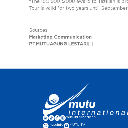
“The ISO 9001:2008 award to Tazkiah is pr
Tour is valid for two years until September
Sources:
Marketing Communication
PT.MUTUAGUNG LESTARI
[:]
mutuinternational
mutuinfo
MUTU TV