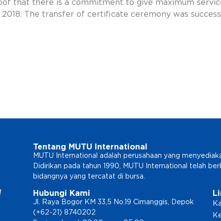
oof that there is a commitment to give maximum servic
 2018. The transfer of certificate ceremony was successf
Tentang MUTU International
MUTU International adalah perusahaan yang menyediakan l
Didirikan pada tahun 1990, MUTU International telah b
bidangnya yang tercatat di bursa.
Hubungi Kami
L
Jl. Raya Bogor KM 33,5 No.19 Cimanggis, Depok
Ka
(+62-21) 8740202
Ke