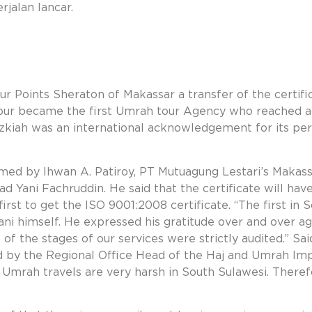
jalan lancar.
Four Points Sheraton of Makassar a transfer of the certi
Tour became the first Umrah tour Agency who reached a
Tazkiah was an international acknowledgement for its
rmed by Ihwan A. Patiroy, PT Mutuagung Lestari’s Makas
d Yani Fachruddin. He said that the certificate will hav
first to get the ISO 9001:2008 certificate. “The first in
 himself. He expressed his gratitude over and over agai
l of the stages of our services were strictly audited.” S
 by the Regional Office Head of the Haj and Umrah Imp
Umrah travels are very harsh in South Sulawesi. Therefo