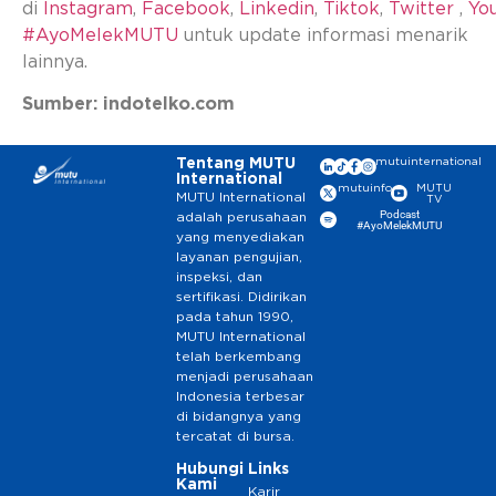
di
Instagram
,
Facebook
,
Linkedin
,
Tiktok
,
Twitter
,
Yo
#AyoMelekMUTU
untuk update informasi menarik
lainnya.
Sumber: indotelko.com
Tentang MUTU
mutuinternational
International
mutuinfo
MUTU
MUTU International
TV
Podcast
adalah perusahaan
#AyoMelekMUTU
yang menyediakan
layanan pengujian,
inspeksi, dan
sertifikasi. Didirikan
pada tahun 1990,
MUTU International
telah berkembang
menjadi perusahaan
Indonesia terbesar
di bidangnya yang
tercatat di bursa.
Hubungi
Links
Kami
Karir