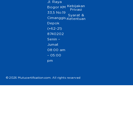
Jl. Raya
Kebijakan
Bogor KM
Privasi
33,5 No.19
Syarat &
Cimanggis,
Ketentuan
Depok
(+62-21)
8740202
Senin –
Jumat
08:00 am
– 05:00
pm
© 2026 Mutucertification.com. All rights reserved