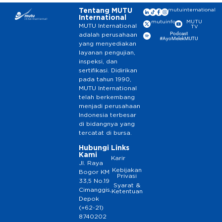
Tentang MUTU
mutuinternational
International
mutuinfo
MUTU
MUTU International
TV
Podcast
adalah perusahaan
#AyoMelekMUTU
yang menyediakan
layanan pengujian,
inspeksi, dan
sertifikasi. Didirikan
pada tahun 1990,
MUTU International
telah berkembang
menjadi perusahaan
Indonesia terbesar
di bidangnya yang
tercatat di bursa.
Hubungi
Links
Kami
Karir
Jl. Raya
Kebijakan
Bogor KM
Privasi
33,5 No.19
Syarat &
Cimanggis,
Ketentuan
Depok
(+62-21)
8740202