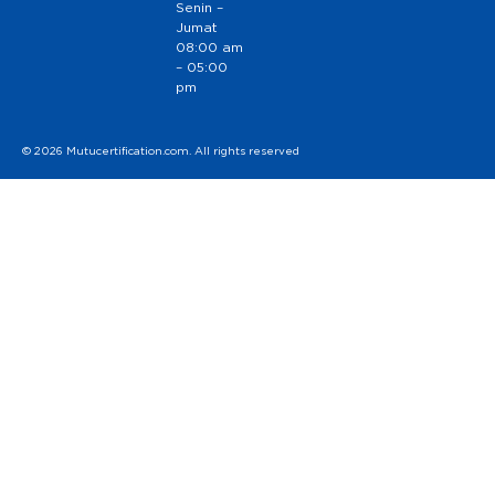
Senin –
Jumat
08:00 am
– 05:00
pm
© 2026 Mutucertification.com. All rights reserved