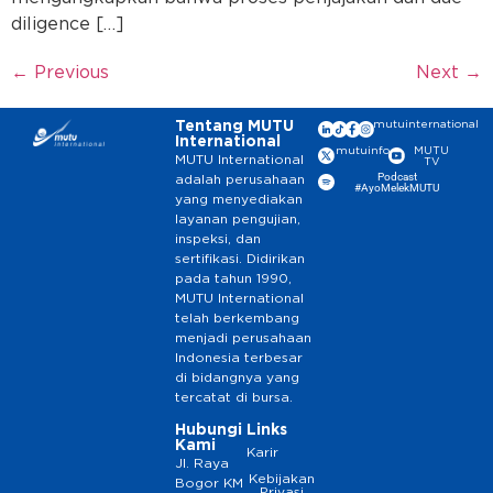
diligence […]
←
Previous
Next
→
Tentang MUTU
mutuinternational
International
mutuinfo
MUTU
MUTU International
TV
Podcast
adalah perusahaan
#AyoMelekMUTU
yang menyediakan
layanan pengujian,
inspeksi, dan
sertifikasi. Didirikan
pada tahun 1990,
MUTU International
telah berkembang
menjadi perusahaan
Indonesia terbesar
di bidangnya yang
tercatat di bursa.
Hubungi
Links
Kami
Karir
Jl. Raya
Kebijakan
Bogor KM
Privasi