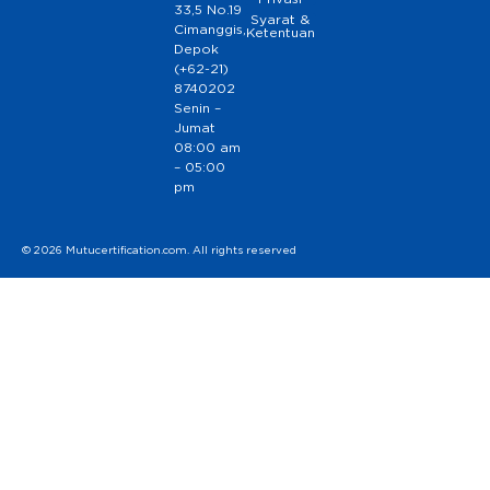
33,5 No.19
Syarat &
Cimanggis,
Ketentuan
Depok
(+62-21)
8740202
Senin –
Jumat
08:00 am
– 05:00
pm
© 2026 Mutucertification.com. All rights reserved