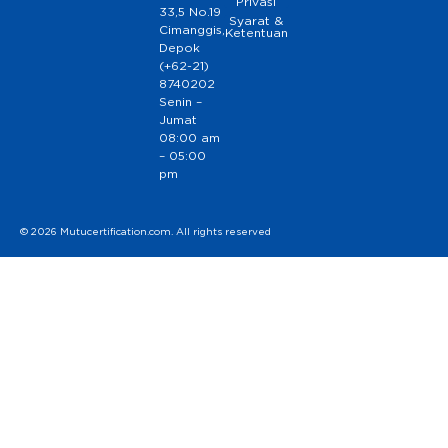
Privasi
33,5 No.19
Syarat &
Cimanggis,
Ketentuan
Depok
(+62-21)
8740202
Senin –
Jumat
08:00 am
– 05:00
pm
© 2026 Mutucertification.com. All rights reserved