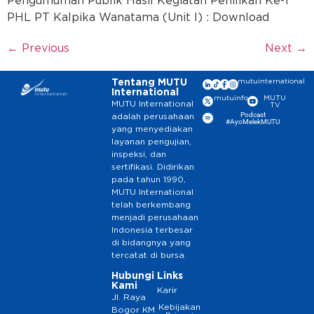
Pengumuman Publik Hasil Kegiatan Penilikan Ke-1
PHL PT Kalpika Wanatama (Unit I) : Download
←
Previous
Next
→
Tentang MUTU
mutuinternational
International
mutuinfo
MUTU
MUTU International
TV
Podcast
adalah perusahaan
#AyoMelekMUTU
yang menyediakan
layanan pengujian,
inspeksi, dan
sertifikasi. Didirikan
pada tahun 1990,
MUTU International
telah berkembang
menjadi perusahaan
Indonesia terbesar
di bidangnya yang
tercatat di bursa.
Hubungi
Links
Kami
Karir
Jl. Raya
Kebijakan
Bogor KM