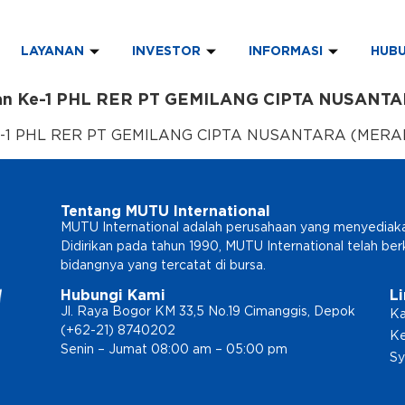
LAYANAN
INVESTOR
INFORMASI
HUBU
ikan Ke-1 PHL RER PT GEMILANG CIPTA NUSANT
 Ke-1 PHL RER PT GEMILANG CIPTA NUSANTARA (MERAN
Tentang MUTU International
MUTU International adalah perusahaan yang menyediakan l
Didirikan pada tahun 1990, MUTU International telah b
bidangnya yang tercatat di bursa.
Hubungi Kami
L
Jl. Raya Bogor KM 33,5 No.19 Cimanggis, Depok
Ka
(+62-21) 8740202
Ke
Senin – Jumat 08:00 am – 05:00 pm
Sy