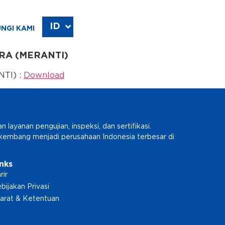
ID
EN
NGI KAMI
ARA (MERANTI)
TI) :
Download
ayanan pengujian, inspeksi, dan sertifikasi.
erkembang menjadi perusahaan Indonesia terbesar di
inks
rir
bijakan Privasi
arat & Ketentuan