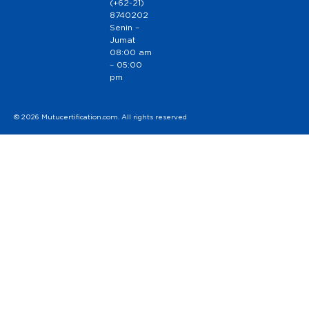
(+62-21)
8740202
Senin –
Jumat
08:00 am
– 05:00
pm
© 2026 Mutucertification.com. All rights reserved