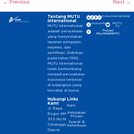
←
Previous
Next
→
Tentang MUTU
mutuinternational
International
mutuinfo
MUTU
MUTU International
TV
Podcast
adalah perusahaan
#AyoMelekMUTU
yang menyediakan
layanan pengujian,
inspeksi, dan
sertifikasi. Didirikan
pada tahun 1990,
MUTU International
telah berkembang
menjadi perusahaan
Indonesia terbesar
di bidangnya yang
tercatat di bursa.
Hubungi
Links
Kami
Karir
Jl. Raya
Kebijakan
Bogor KM
Privasi
33,5 No.19
Syarat &
Cimanggis,
Ketentuan
Depok