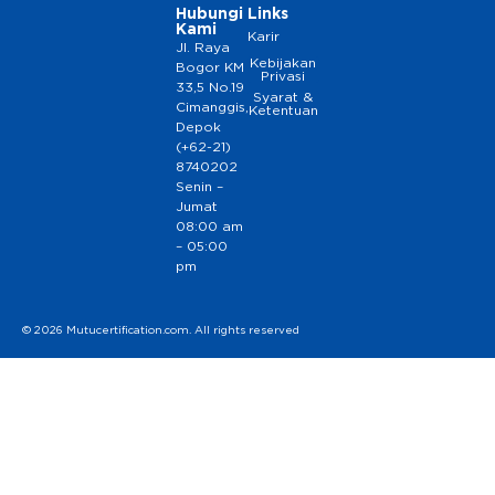
Hubungi
Links
Kami
Karir
Jl. Raya
Kebijakan
Bogor KM
Privasi
33,5 No.19
Syarat &
Cimanggis,
Ketentuan
Depok
(+62-21)
8740202
Senin –
Jumat
08:00 am
– 05:00
pm
© 2026 Mutucertification.com. All rights reserved