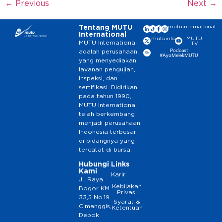
←
Previous
Next
→
Tentang MUTU
mutuinternational
International
mutuinfo
MUTU
MUTU International
TV
Podcast
adalah perusahaan
#AyoMelekMUTU
yang menyediakan
layanan pengujian,
inspeksi, dan
sertifikasi. Didirikan
pada tahun 1990,
MUTU International
telah berkembang
menjadi perusahaan
Indonesia terbesar
di bidangnya yang
tercatat di bursa.
Hubungi
Links
Kami
Karir
Jl. Raya
Kebijakan
Bogor KM
Privasi
33,5 No.19
Syarat &
Cimanggis,
Ketentuan
Depok