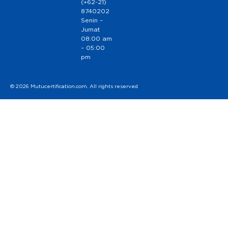
(+62-21)
8740202
Senin –
Jumat
08:00 am
– 05:00
pm
© 2026 Mutucertification.com. All rights reserved