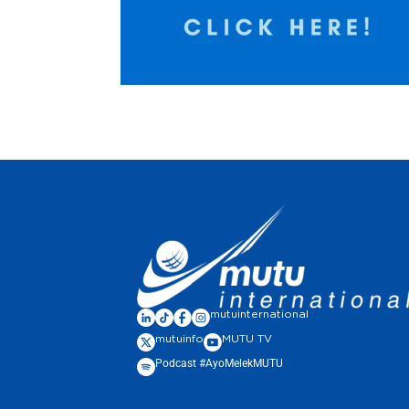
mutuinternational
mutuinfo
MUTU TV
Podcast #AyoMelekMUTU