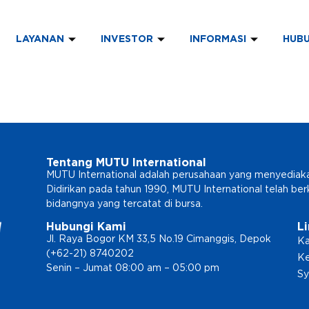
LAYANAN
INVESTOR
INFORMASI
HUBU
Tentang MUTU International
MUTU International adalah perusahaan yang menyediakan l
Didirikan pada tahun 1990, MUTU International telah b
bidangnya yang tercatat di bursa.
Hubungi Kami
L
Jl. Raya Bogor KM 33,5 No.19 Cimanggis, Depok
Ka
(+62-21) 8740202
Ke
Senin – Jumat 08:00 am – 05:00 pm
Sy