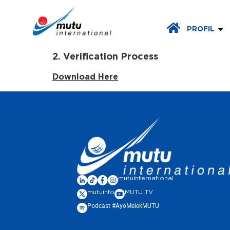
PROFIL
2. Verification Process
Download Here
mutuinternational
mutuinfo
MUTU TV
Podcast #AyoMelekMUTU