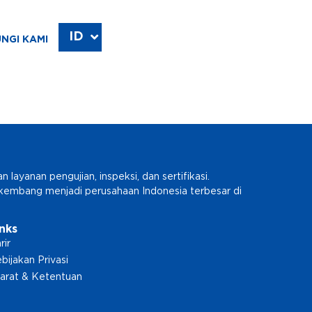
ID
EN
NGI KAMI
ayanan pengujian, inspeksi, dan sertifikasi.
erkembang menjadi perusahaan Indonesia terbesar di
inks
rir
bijakan Privasi
arat & Ketentuan