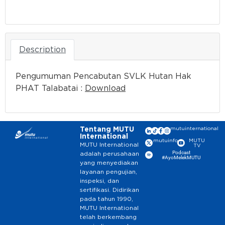
Download
Description
Pengumuman Pencabutan SVLK Hutan Hak
PHAT Talabatai :
Download
Tentang MUTU
mutuinternational
International
mutuinfo
MUTU
MUTU International
TV
Podcast
adalah perusahaan
#AyoMelekMUTU
yang menyediakan
layanan pengujian,
inspeksi, dan
sertifikasi. Didirikan
pada tahun 1990,
MUTU International
telah berkembang