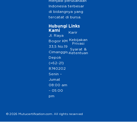
menjadi perusahaan
Indonesia terbesar
di bidangnya yang
tercatat di bursa.
Hubungi
Links
Kami
Karir
Jl. Raya
Kebijakan
Bogor KM
Privasi
33,5 No.19
Syarat &
Cimanggis,
Ketentuan
Depok
(+62-21)
8740202
Senin –
Jumat
08:00 am
– 05:00
pm
© 2026 Mutucertification.com. All rights reserved