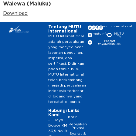
Walewa (Maluku)
Download
Tentang MUTU
mutuinternational
International
mutuinfo
MUTU
MUTU International
TV
Podcast
adalah perusahaan
#AyoMelekMUTU
yang menyediakan
layanan pengujian,
inspeksi, dan
sertifikasi. Didirikan
pada tahun 1990,
MUTU International
telah berkembang
menjadi perusahaan
Indonesia terbesar
di bidangnya yang
tercatat di bursa.
Hubungi
Links
Kami
Karir
Jl. Raya
Kebijakan
Bogor KM
Privasi
33,5 No.19
Syarat &