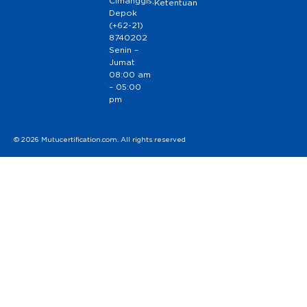
Cimanggis,
Ketentuan
Depok
(+62-21)
8740202
Senin –
Jumat
08:00 am
– 05:00
pm
© 2026 Mutucertification.com. All rights reserved