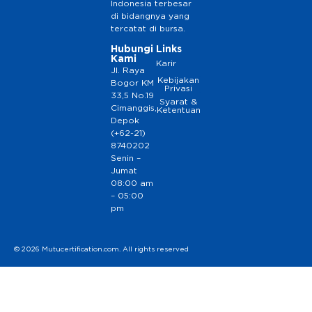
Indonesia terbesar
di bidangnya yang
tercatat di bursa.
Hubungi
Links
Kami
Karir
Jl. Raya
Kebijakan
Bogor KM
Privasi
33,5 No.19
Syarat &
Cimanggis,
Ketentuan
Depok
(+62-21)
8740202
Senin –
Jumat
08:00 am
– 05:00
pm
© 2026 Mutucertification.com. All rights reserved