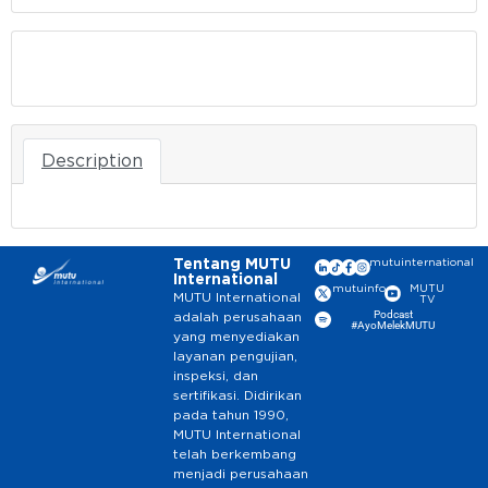
Download
Description
Tentang MUTU
mutuinternational
International
mutuinfo
MUTU
MUTU International
TV
Podcast
adalah perusahaan
#AyoMelekMUTU
yang menyediakan
layanan pengujian,
inspeksi, dan
sertifikasi. Didirikan
pada tahun 1990,
MUTU International
telah berkembang
menjadi perusahaan