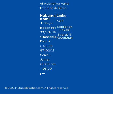
di bidangnya yang
tercatat di bursa.
Hubungi
Links
Kami
Karir
Jl. Raya
Kebijakan
Bogor KM
Privasi
33,5 No.19
Syarat &
Cimanggis,
Ketentuan
Depok
(+62-21)
8740202
Senin –
Jumat
08:00 am
– 05:00
pm
© 2026 Mutucertification.com. All rights reserved