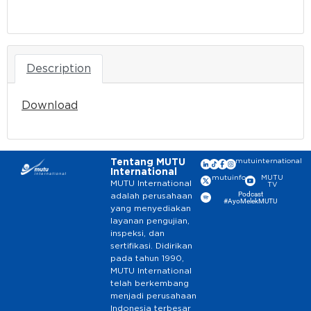
Download
Description
Download
Tentang MUTU
mutuinternational
International
mutuinfo
MUTU
MUTU International
TV
Podcast
adalah perusahaan
#AyoMelekMUTU
yang menyediakan
layanan pengujian,
inspeksi, dan
sertifikasi. Didirikan
pada tahun 1990,
MUTU International
telah berkembang
menjadi perusahaan
Indonesia terbesar