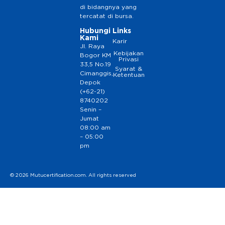
di bidangnya yang
tercatat di bursa.
Hubungi
Links
Kami
Karir
Jl. Raya
Kebijakan
Bogor KM
Privasi
33,5 No.19
Syarat &
Cimanggis,
Ketentuan
Depok
(+62-21)
8740202
Senin –
Jumat
08:00 am
– 05:00
pm
© 2026 Mutucertification.com. All rights reserved