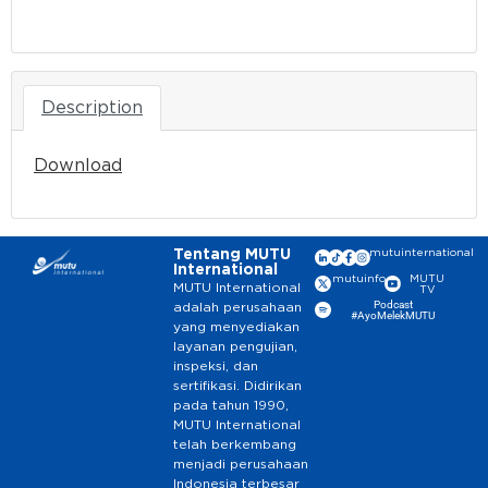
Download
Description
Download
Tentang MUTU
mutuinternational
International
mutuinfo
MUTU
MUTU International
TV
Podcast
adalah perusahaan
#AyoMelekMUTU
yang menyediakan
layanan pengujian,
inspeksi, dan
sertifikasi. Didirikan
pada tahun 1990,
MUTU International
telah berkembang
menjadi perusahaan
Indonesia terbesar