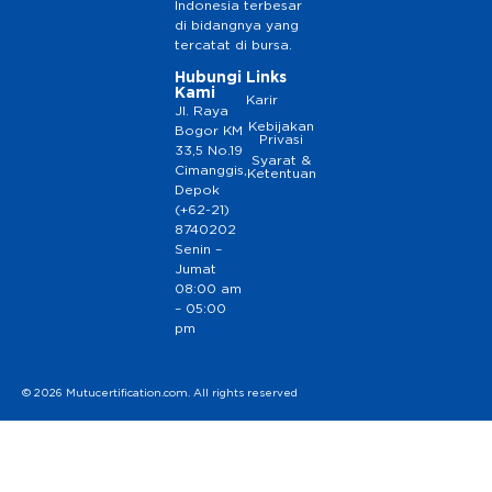
Indonesia terbesar
di bidangnya yang
tercatat di bursa.
Hubungi
Links
Kami
Karir
Jl. Raya
Kebijakan
Bogor KM
Privasi
33,5 No.19
Syarat &
Cimanggis,
Ketentuan
Depok
(+62-21)
8740202
Senin –
Jumat
08:00 am
– 05:00
pm
© 2026 Mutucertification.com. All rights reserved