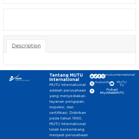
Download
Description
Tentang MUTU
mutuinternational
International
mutuinfo
MUTU
MUTU International
TV
Podcast
adalah perusahaan
#AyoMelekMUTU
yang menyediakan
layanan pengujian,
inspeksi, dan
sertifikasi. Didirikan
pada tahun 1990,
MUTU International
telah berkembang
menjadi perusahaan