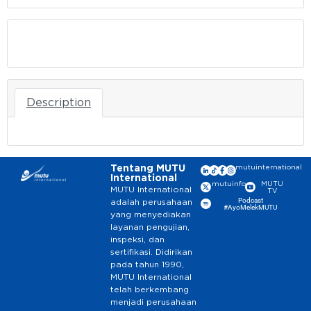
Download
Description
Tentang MUTU
mutuinternational
International
mutuinfo
MUTU
MUTU International
TV
Podcast
adalah perusahaan
#AyoMelekMUTU
yang menyediakan
layanan pengujian,
inspeksi, dan
sertifikasi. Didirikan
pada tahun 1990,
MUTU International
telah berkembang
menjadi perusahaan