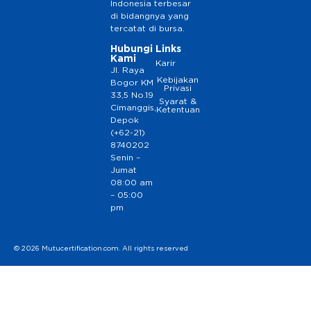
Indonesia terbesar
di bidangnya yang
tercatat di bursa.
Hubungi
Links
Kami
Karir
Jl. Raya
Kebijakan
Bogor KM
Privasi
33,5 No.19
Syarat &
Cimanggis,
Ketentuan
Depok
(+62-21)
8740202
Senin –
Jumat
08:00 am
– 05:00
pm
© 2026 Mutucertification.com. All rights reserved