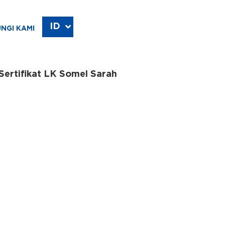
ID
EN
NGI KAMI
rtifikat LK Somel Sarah