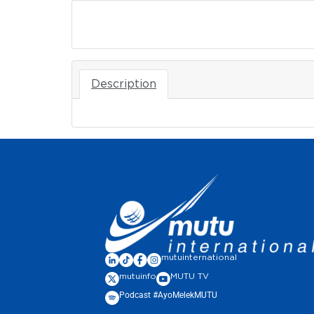
Download
Description
mutuinternational
mutuinfo
MUTU TV
Podcast #AyoMelekMUTU